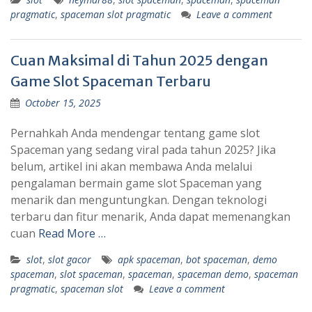
pragmatic
,
spaceman slot pragmatic
Leave a comment
Cuan Maksimal di Tahun 2025 dengan
Game Slot Spaceman Terbaru
October 15, 2025
Pernahkah Anda mendengar tentang game slot
Spaceman yang sedang viral pada tahun 2025? Jika
belum, artikel ini akan membawa Anda melalui
pengalaman bermain game slot Spaceman yang
menarik dan menguntungkan. Dengan teknologi
terbaru dan fitur menarik, Anda dapat memenangkan
cuan
Read More …
slot
,
slot gacor
apk spaceman
,
bot spaceman
,
demo
spaceman
,
slot spaceman
,
spaceman
,
spaceman demo
,
spaceman
pragmatic
,
spaceman slot
Leave a comment