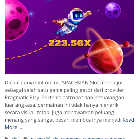
Dalam dunia slot online, SPACEMAN Slot menonjol
sebagai salah satu game paling gacor dari provider
Pragmatic Play. Bertema astronot dan petualangan
luar angkasa, permainan ini tidak hanya menarik
secara visual, tetapi juga menawarkan peluang
menang yang sangat besar, membuatnya menjadi
Read
More …
slot
neymar88
,
slot spaceman
,
spaceman
,
spaceman