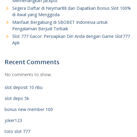
Memenangkan Jackpot
Segera Daftar di Neymar88 dan Dapatkan Bonus Slot 100%
di Awal yang Menggoda
Manfaat Bergabung di SBOBET Indonesia untuk
Pengalaman Berjudi Terbaik
Slot 777 Gacor: Persiapkan Diri Anda dengan Game Slot777
Apk
Recent Comments
No comments to show.
slot deposit 10 ribu
slot depo 5k
bonus new member 100
joker123
toto slot 777