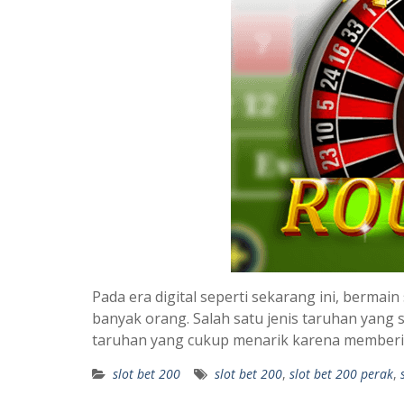
Pada era digital seperti sekarang ini, bermai
banyak orang. Salah satu jenis taruhan yang s
taruhan yang cukup menarik karena member
slot bet 200
slot bet 200
,
slot bet 200 perak
,