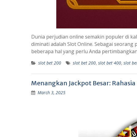
Dunia perjudian online semakin populer di k
diminati adalah Slot Online. Sebagai seorang 
beberapa hal yang perlu Anda pertimbangkan
slot bet 200
slot bet 200
,
slot bet 400
,
slot be
Menangkan Jackpot Besar: Rahasia B
March 3, 2025