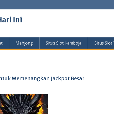
ari Ini
et
Mahjong
Situs Slot Kamboja
Situs Slot
Untuk Memenangkan Jackpot Besar