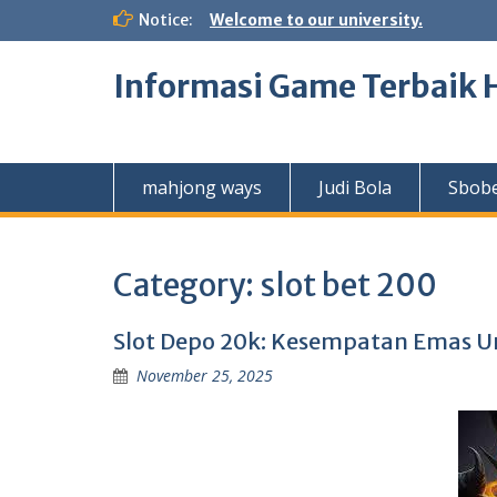
Skip
Notice:
Welcome to our university.
to
content
Informasi Game Terbaik H
mahjong ways
Judi Bola
Sbob
Category:
slot bet 200
Slot Depo 20k: Kesempatan Emas 
November 25, 2025