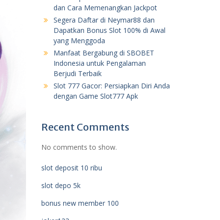
dan Cara Memenangkan Jackpot
Segera Daftar di Neymar88 dan
Dapatkan Bonus Slot 100% di Awal
yang Menggoda
Manfaat Bergabung di SBOBET
Indonesia untuk Pengalaman
Berjudi Terbaik
Slot 777 Gacor: Persiapkan Diri Anda
dengan Game Slot777 Apk
Recent Comments
No comments to show.
slot deposit 10 ribu
slot depo 5k
bonus new member 100