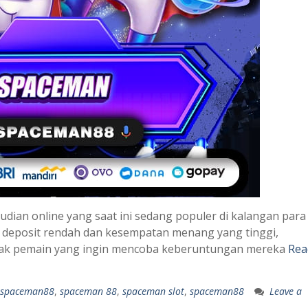
udian online yang saat ini sedang populer di kalangan para
 deposit rendah dan kesempatan menang yang tinggi,
yak pemain yang ingin mencoba keberuntungan mereka
Rea
s spaceman88
,
spaceman 88
,
spaceman slot
,
spaceman88
Leave a