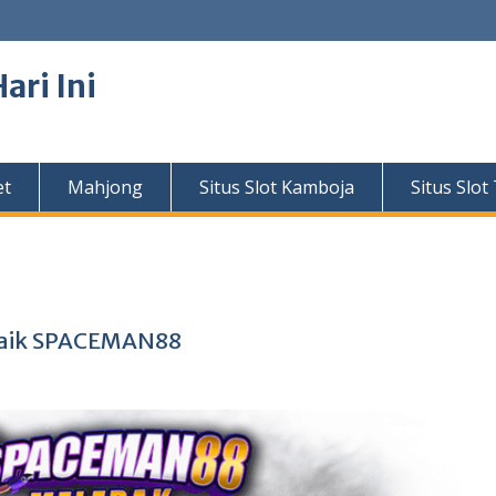
ari Ini
et
Mahjong
Situs Slot Kamboja
Situs Slot
rbaik SPACEMAN88