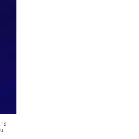
ang
tu