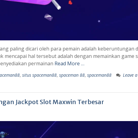
 yang paling dicari oleh para pemain adalah keberuntungan 
uk mencapai hal tersebut adalah dengan memainkan game s
m menyediakan permainan
Read More …
spaceman88
,
situs spaceman88
,
spaceman 88
,
spaceman88
Leave a
gan Jackpot Slot Maxwin Terbesar