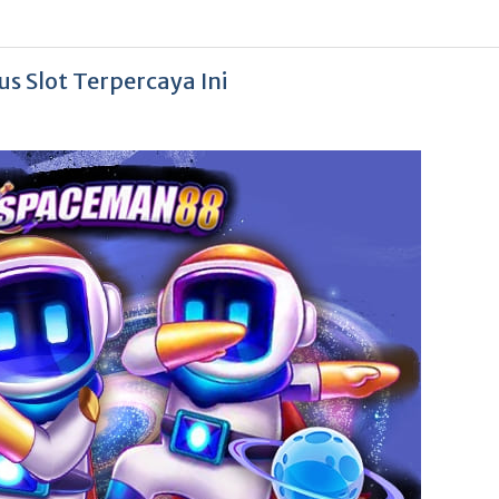
us Slot Terpercaya Ini