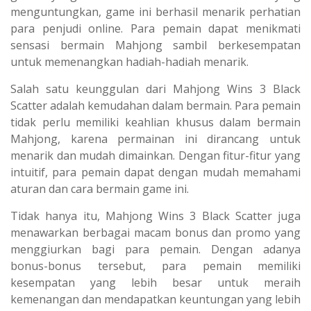
menguntungkan, game ini berhasil menarik perhatian
para penjudi online. Para pemain dapat menikmati
sensasi bermain Mahjong sambil berkesempatan
untuk memenangkan hadiah-hadiah menarik.
Salah satu keunggulan dari Mahjong Wins 3 Black
Scatter adalah kemudahan dalam bermain. Para pemain
tidak perlu memiliki keahlian khusus dalam bermain
Mahjong, karena permainan ini dirancang untuk
menarik dan mudah dimainkan. Dengan fitur-fitur yang
intuitif, para pemain dapat dengan mudah memahami
aturan dan cara bermain game ini.
Tidak hanya itu, Mahjong Wins 3 Black Scatter juga
menawarkan berbagai macam bonus dan promo yang
menggiurkan bagi para pemain. Dengan adanya
bonus-bonus tersebut, para pemain memiliki
kesempatan yang lebih besar untuk meraih
kemenangan dan mendapatkan keuntungan yang lebih