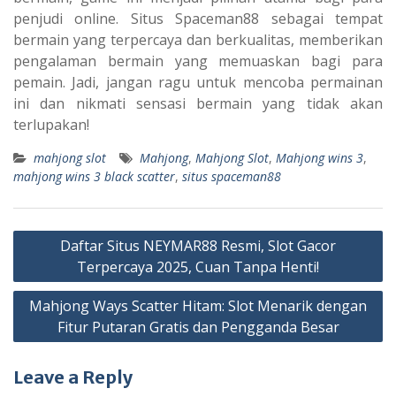
penjudi online. Situs Spaceman88 sebagai tempat
bermain yang terpercaya dan berkualitas, memberikan
pengalaman bermain yang memuaskan bagi para
pemain. Jadi, jangan ragu untuk mencoba permainan
ini dan nikmati sensasi bermain yang tidak akan
terlupakan!
mahjong slot
Mahjong
,
Mahjong Slot
,
Mahjong wins 3
,
mahjong wins 3 black scatter
,
situs spaceman88
Post
Daftar Situs NEYMAR88 Resmi, Slot Gacor
navigation
Terpercaya 2025, Cuan Tanpa Henti!
Mahjong Ways Scatter Hitam: Slot Menarik dengan
Fitur Putaran Gratis dan Pengganda Besar
Leave a Reply