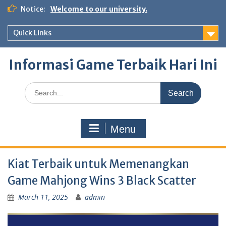
Skip
Notice:
Welcome to our university.
to
content
Quick Links
Informasi Game Terbaik Hari Ini
Search
for:
Menu
Kiat Terbaik untuk Memenangkan
Game Mahjong Wins 3 Black Scatter
March 11, 2025
admin