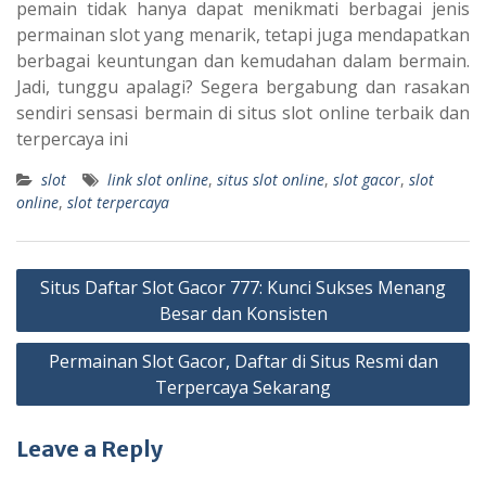
pemain tidak hanya dapat menikmati berbagai jenis
permainan slot yang menarik, tetapi juga mendapatkan
berbagai keuntungan dan kemudahan dalam bermain.
Jadi, tunggu apalagi? Segera bergabung dan rasakan
sendiri sensasi bermain di situs slot online terbaik dan
terpercaya ini
slot
link slot online
,
situs slot online
,
slot gacor
,
slot
online
,
slot terpercaya
Post
Situs Daftar Slot Gacor 777: Kunci Sukses Menang
navigation
Besar dan Konsisten
Permainan Slot Gacor, Daftar di Situs Resmi dan
Terpercaya Sekarang
Leave a Reply