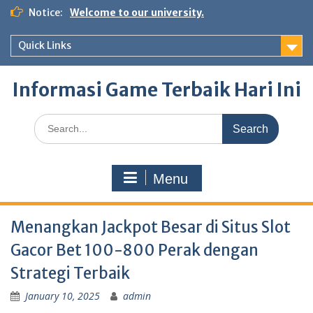
Skip
Notice:
Welcome to our university.
to
content
Quick Links
Informasi Game Terbaik Hari Ini
Search
for:
Menu
Menangkan Jackpot Besar di Situs Slot
Gacor Bet 100-800 Perak dengan
Strategi Terbaik
January 10, 2025
admin