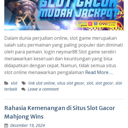
Dalam dunia perjudian online, slot game merupakan
salah satu permainan yang paling populer dan diminati
oleh para pemain. login neymar88 Slot game sendiri
menawarkan keseruan dan keuntungan yang bisa
didapatkan dengan cepat. Namun, tidak semua situs
slot online menawarkan pengalaman
Read More …
slot
link slot online
,
situs slot gacor
,
slot
,
slot gacor
,
slot
terbaik
Leave a comment
Rahasia Kemenangan di Situs Slot Gacor
Mahjong Wins
December 19, 2024