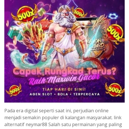
Pada era digital seperti saat ini, perjudian online
menjadi semakin populer di kalangan masyarakat. link
alternatif neymar88 Salah satu permainan yang paling