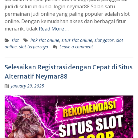
judi di seluruh dunia. login neymar88 Salah satu
permainan judi online yang paling populer adalah slot
online. Dengan kemudahan akses dan berbagai fitur
menarik, tidak
Read More …
slot
link slot online
,
situs slot online
,
slot gacor
,
slot
online
,
slot terpercaya
Leave a comment
Selesaikan Registrasi dengan Cepat di Situs
Alternatif Neymar88
January 29, 2025