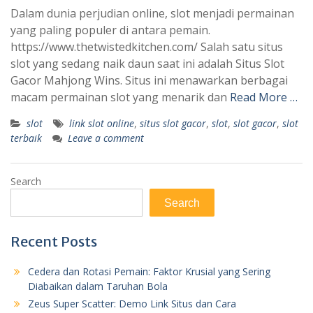
Dalam dunia perjudian online, slot menjadi permainan
yang paling populer di antara pemain.
https://www.thetwistedkitchen.com/ Salah satu situs
slot yang sedang naik daun saat ini adalah Situs Slot
Gacor Mahjong Wins. Situs ini menawarkan berbagai
macam permainan slot yang menarik dan
Read More …
slot
link slot online
,
situs slot gacor
,
slot
,
slot gacor
,
slot
terbaik
Leave a comment
Search
Search
Recent Posts
Cedera dan Rotasi Pemain: Faktor Krusial yang Sering
Diabaikan dalam Taruhan Bola
Zeus Super Scatter: Demo Link Situs dan Cara