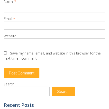
Name
*
Email
*
Website
Save my name, email, and website in this browser for the
next time I comment.
Search
Search
Recent Posts