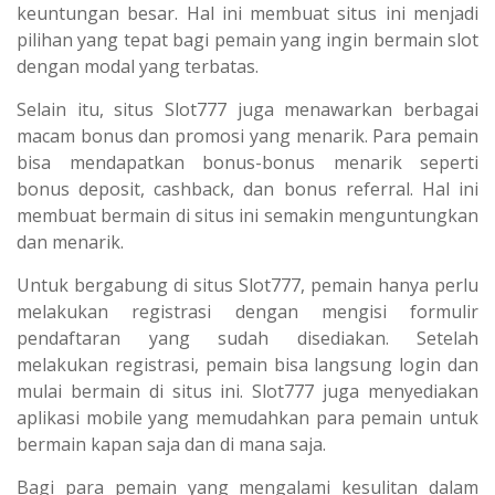
keuntungan besar. Hal ini membuat situs ini menjadi
pilihan yang tepat bagi pemain yang ingin bermain slot
dengan modal yang terbatas.
Selain itu, situs Slot777 juga menawarkan berbagai
macam bonus dan promosi yang menarik. Para pemain
bisa mendapatkan bonus-bonus menarik seperti
bonus deposit, cashback, dan bonus referral. Hal ini
membuat bermain di situs ini semakin menguntungkan
dan menarik.
Untuk bergabung di situs Slot777, pemain hanya perlu
melakukan registrasi dengan mengisi formulir
pendaftaran yang sudah disediakan. Setelah
melakukan registrasi, pemain bisa langsung login dan
mulai bermain di situs ini. Slot777 juga menyediakan
aplikasi mobile yang memudahkan para pemain untuk
bermain kapan saja dan di mana saja.
Bagi para pemain yang mengalami kesulitan dalam