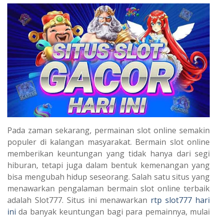
Pada zaman sekarang, permainan slot online semakin
populer di kalangan masyarakat. Bermain slot online
memberikan keuntungan yang tidak hanya dari segi
hiburan, tetapi juga dalam bentuk kemenangan yang
bisa mengubah hidup seseorang. Salah satu situs yang
menawarkan pengalaman bermain slot online terbaik
adalah Slot777. Situs ini menawarkan
rtp slot777 hari
ini
da banyak keuntungan bagi para pemainnya, mulai