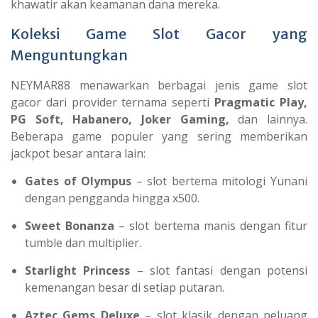
khawatir akan keamanan dana mereka.
Koleksi Game Slot Gacor yang
Menguntungkan
NEYMAR88 menawarkan berbagai jenis game slot
gacor dari provider ternama seperti
Pragmatic Play,
PG Soft, Habanero, Joker Gaming,
dan lainnya.
Beberapa game populer yang sering memberikan
jackpot besar antara lain:
Gates of Olympus
– slot bertema mitologi Yunani
dengan pengganda hingga x500.
Sweet Bonanza
– slot bertema manis dengan fitur
tumble dan multiplier.
Starlight Princess
– slot fantasi dengan potensi
kemenangan besar di setiap putaran.
Aztec Gems Deluxe
– slot klasik dengan peluang