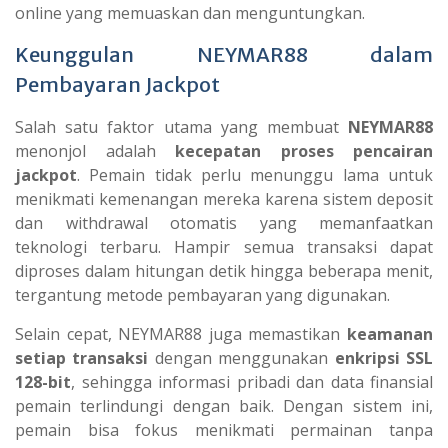
online yang memuaskan dan menguntungkan.
Keunggulan NEYMAR88 dalam
Pembayaran Jackpot
Salah satu faktor utama yang membuat
NEYMAR88
menonjol adalah
kecepatan proses pencairan
jackpot
. Pemain tidak perlu menunggu lama untuk
menikmati kemenangan mereka karena sistem deposit
dan withdrawal otomatis yang memanfaatkan
teknologi terbaru. Hampir semua transaksi dapat
diproses dalam hitungan detik hingga beberapa menit,
tergantung metode pembayaran yang digunakan.
Selain cepat, NEYMAR88 juga memastikan
keamanan
setiap transaksi
dengan menggunakan
enkripsi SSL
128-bit
, sehingga informasi pribadi dan data finansial
pemain terlindungi dengan baik. Dengan sistem ini,
pemain bisa fokus menikmati permainan tanpa