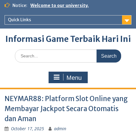
Skip
Notice:
Welcome to our university.
to
content
Quick Links
Informasi Game Terbaik Hari Ini
Search
for:
Menu
NEYMAR88: Platform Slot Online yang
Membayar Jackpot Secara Otomatis
dan Aman
October 17, 2025
admin