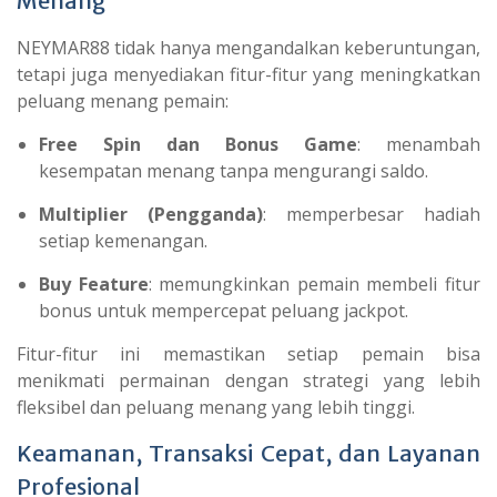
Menang
NEYMAR88 tidak hanya mengandalkan keberuntungan,
tetapi juga menyediakan fitur-fitur yang meningkatkan
peluang menang pemain:
Free Spin dan Bonus Game
: menambah
kesempatan menang tanpa mengurangi saldo.
Multiplier (Pengganda)
: memperbesar hadiah
setiap kemenangan.
Buy Feature
: memungkinkan pemain membeli fitur
bonus untuk mempercepat peluang jackpot.
Fitur-fitur ini memastikan setiap pemain bisa
menikmati permainan dengan strategi yang lebih
fleksibel dan peluang menang yang lebih tinggi.
Keamanan, Transaksi Cepat, dan Layanan
Profesional