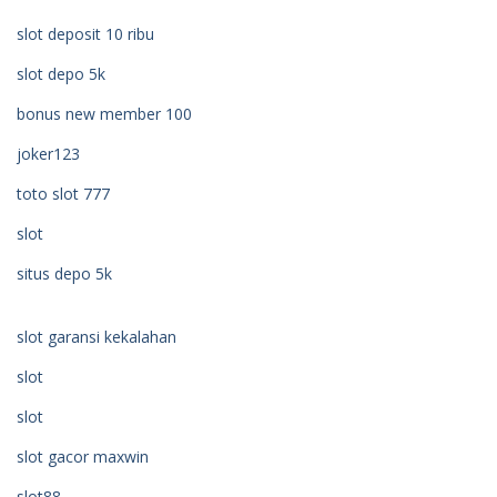
slot deposit 10 ribu
slot depo 5k
bonus new member 100
joker123
toto slot 777
slot
situs depo 5k
slot garansi kekalahan
slot
slot
slot gacor maxwin
slot88