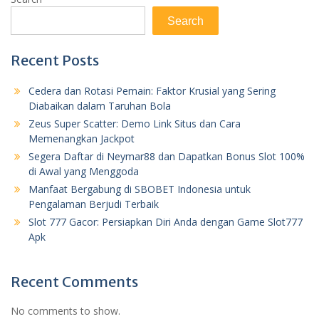
Search
Recent Posts
Cedera dan Rotasi Pemain: Faktor Krusial yang Sering
Diabaikan dalam Taruhan Bola
Zeus Super Scatter: Demo Link Situs dan Cara
Memenangkan Jackpot
Segera Daftar di Neymar88 dan Dapatkan Bonus Slot 100%
di Awal yang Menggoda
Manfaat Bergabung di SBOBET Indonesia untuk
Pengalaman Berjudi Terbaik
Slot 777 Gacor: Persiapkan Diri Anda dengan Game Slot777
Apk
Recent Comments
No comments to show.