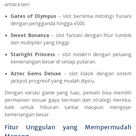
antara lain:
Gates of Olympus
– slot bertema mitologi Yunani
dengan pengganda hingga x500.
Sweet Bonanza
– slot fantasi dengan fitur tumble
dan multiplier yang tinggi.
Starlight Princess
– slot modern dengan peluang
kemenangan besar di setiap putaran.
Aztec Gems Deluxe
– slot klasik dengan sistem
jackpot progresif yang mudah dipicu.
Dengan variasi game yang luas, pemain bisa memilih
permainan sesuai gaya bermain dan strategi mereka,
baik untuk hiburan santai maupun mengejar
kemenangan besar.
Fitur Unggulan yang Mempermudah