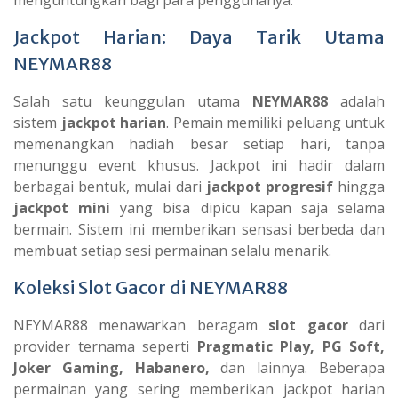
Jackpot Harian: Daya Tarik Utama
NEYMAR88
Salah satu keunggulan utama
NEYMAR88
adalah
sistem
jackpot harian
. Pemain memiliki peluang untuk
memenangkan hadiah besar setiap hari, tanpa
menunggu event khusus. Jackpot ini hadir dalam
berbagai bentuk, mulai dari
jackpot progresif
hingga
jackpot mini
yang bisa dipicu kapan saja selama
bermain. Sistem ini memberikan sensasi berbeda dan
membuat setiap sesi permainan selalu menarik.
Koleksi Slot Gacor di NEYMAR88
NEYMAR88 menawarkan beragam
slot gacor
dari
provider ternama seperti
Pragmatic Play, PG Soft,
Joker Gaming, Habanero,
dan lainnya. Beberapa
permainan yang sering memberikan jackpot harian