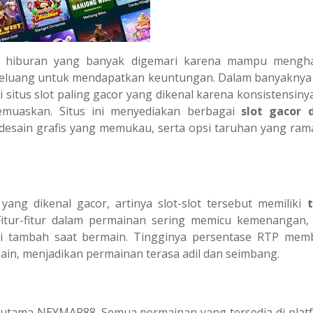
tuk hiburan yang banyak digemari karena mampu mengh
eluang untuk mendapatkan keuntungan. Dalam banyaknya 
 situs slot paling gacor yang dikenal karena konsistensiny
uaskan. Situs ini menyediakan berbagai
slot gacor 
 desain grafis yang memukau, serta opsi taruhan yang ram
ang dikenal gacor, artinya slot-slot tersebut memiliki
Fitur-fitur dalam permainan sering memicu kemenangan,
lai tambah saat bermain. Tingginya persentase RTP mem
ain, menjadikan permainan terasa adil dan seimbang.
n utama NEYMAR88. Semua permainan yang tersedia di platf