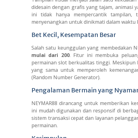
didesain dengan grafis yang tajam, animasi
ini tidak hanya mempercantik tampilan,
menyenangkan untuk dinikmati dalam waktu 
Bet Kecil, Kesempatan Besar
Salah satu keunggulan yang membedakan NEY
mulai dari 200
. Fitur ini membuka pelua
permainan slot berkualitas tinggi. Meskipun
yang sama untuk memperoleh kemenangan 
(Random Number Generator).
Pengalaman Bermain yang Nyama
NEYMAR88 dirancang untuk memberikan keny
ini mudah digunakan dan responsif di berba
sistem transaksi cepat dan layanan pelangg
permainan.