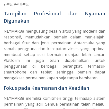
yang panjang.
Tampilan Profesional dan Nyaman
Digunakan
NEYMAR88 mengusung desain situs yang modern dan
responsif, memudahkan pemain dalam menjelajahi
berbagai fitur dan jenis permainan. Antarmuka yang
ramah pengguna dan kecepatan akses yang optimal
membuat setiap sesi bermain menjadi lebih lancar.
Platform ini juga telah dioptimalkan untuk
penggunaan di berbagai perangkat, termasuk
smartphone dan tablet, sehingga pemain dapat
mengakses permainan kapan saja tanpa hambatan.
Fokus pada Keamanan dan Keadilan
NEYMAR88 memiliki komitmen tinggi terhadap sistem
permainan yang adil. Semua permainan telah melalui