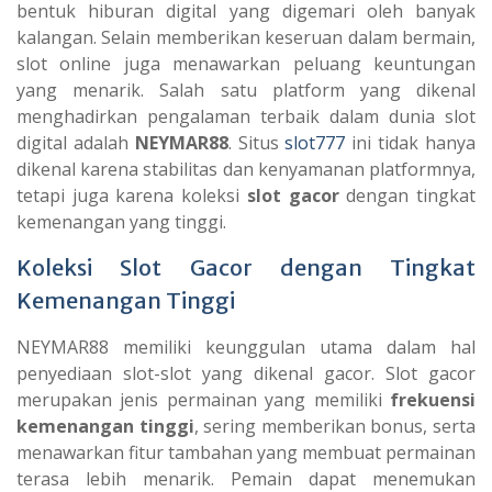
bentuk hiburan digital yang digemari oleh banyak
kalangan. Selain memberikan keseruan dalam bermain,
slot online juga menawarkan peluang keuntungan
yang menarik. Salah satu platform yang dikenal
menghadirkan pengalaman terbaik dalam dunia slot
digital adalah
NEYMAR88
. Situs
slot777
ini tidak hanya
dikenal karena stabilitas dan kenyamanan platformnya,
tetapi juga karena koleksi
slot gacor
dengan tingkat
kemenangan yang tinggi.
Koleksi Slot Gacor dengan Tingkat
Kemenangan Tinggi
NEYMAR88 memiliki keunggulan utama dalam hal
penyediaan slot-slot yang dikenal gacor. Slot gacor
merupakan jenis permainan yang memiliki
frekuensi
kemenangan tinggi
, sering memberikan bonus, serta
menawarkan fitur tambahan yang membuat permainan
terasa lebih menarik. Pemain dapat menemukan