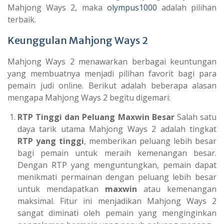
Mahjong Ways 2, maka
olympus1000
adalah pilihan
terbaik.
Keunggulan Mahjong Ways 2
Mahjong Ways 2 menawarkan berbagai keuntungan
yang membuatnya menjadi pilihan favorit bagi para
pemain judi online. Berikut adalah beberapa alasan
mengapa Mahjong Ways 2 begitu digemari:
RTP Tinggi dan Peluang Maxwin Besar
Salah satu
daya tarik utama Mahjong Ways 2 adalah tingkat
RTP yang tinggi
, memberikan peluang lebih besar
bagi pemain untuk meraih kemenangan besar.
Dengan RTP yang menguntungkan, pemain dapat
menikmati permainan dengan peluang lebih besar
untuk mendapatkan
maxwin
atau kemenangan
maksimal. Fitur ini menjadikan Mahjong Ways 2
sangat diminati oleh pemain yang menginginkan