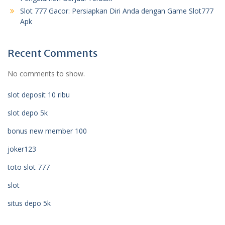
Slot 777 Gacor: Persiapkan Diri Anda dengan Game Slot777
Apk
Recent Comments
No comments to show.
slot deposit 10 ribu
slot depo 5k
bonus new member 100
joker123
toto slot 777
slot
situs depo 5k