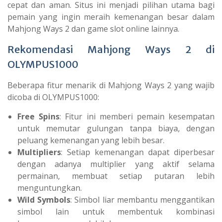
cepat dan aman. Situs ini menjadi pilihan utama bagi
pemain yang ingin meraih kemenangan besar dalam
Mahjong Ways 2 dan game slot online lainnya.
Rekomendasi Mahjong Ways 2 di
OLYMPUS1000
Beberapa fitur menarik di Mahjong Ways 2 yang wajib
dicoba di OLYMPUS1000:
Free Spins
: Fitur ini memberi pemain kesempatan
untuk memutar gulungan tanpa biaya, dengan
peluang kemenangan yang lebih besar.
Multipliers
: Setiap kemenangan dapat diperbesar
dengan adanya multiplier yang aktif selama
permainan, membuat setiap putaran lebih
menguntungkan.
Wild Symbols
: Simbol liar membantu menggantikan
simbol lain untuk membentuk kombinasi