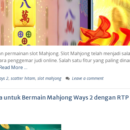
gan permainan slot Mahjong. Slot Mahjong telah menjadi sal
ra penggemar judi online. Salah satu fitur yang paling dina
Read More …
ys 2
,
scatter hitam
,
slot mahjong
Leave a comment
ya untuk Bermain Mahjong Ways 2 dengan RTP