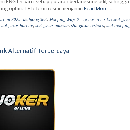
em RNG terbaru, setiap putaran berlangsung adil, sehingga
nang optimal. Platform resmi menjamin
Read More …
ari ini 2025
,
Mahjong Slot
,
Mahjong Ways 2
,
rtp hari ini
,
situs slot gaco
,
slot gacor hari ini
,
slot gacor maxwin
,
slot gacor terbaru
,
slot mahjon
Link Alternatif Terpercaya