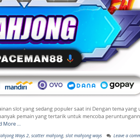
nan slot yang sedang populer saat ini Dengan tema yang 
 banyak pemain yang tertarik untuk mencoba peruntungann
d More …
ahjong Ways 2
,
scatter mahjong
,
slot mahjong ways
Leave a com