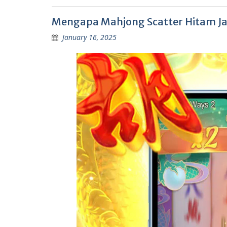
Mengapa Mahjong Scatter Hitam Jad
January 16, 2025