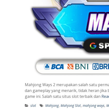
Mahjong Ways 2 merupakan salah satu permai
dan gameplay yang menarik, tidak heran jika
game ini. Salah satu situs slot terbaik dan
Rea
slot
Mahjong
,
Mahjong Slot
,
mahjong ways
,
M