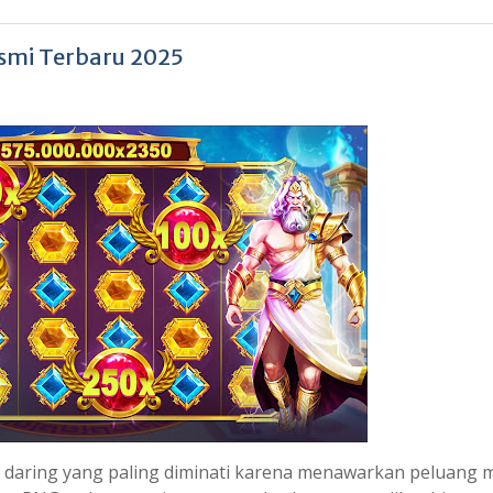
esmi Terbaru 2025
an daring yang paling diminati karena menawarkan peluang