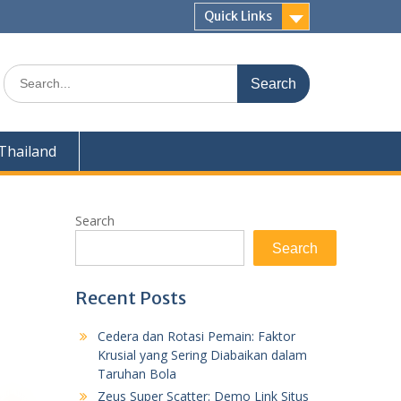
Quick Links
Search
for:
 Thailand
Search
Search
Recent Posts
Cedera dan Rotasi Pemain: Faktor
Krusial yang Sering Diabaikan dalam
Taruhan Bola
Zeus Super Scatter: Demo Link Situs