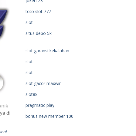
joker123
toto slot 777
slot
situs depo 5k
slot garansi kekalahan
slot
slot
slot gacor maxwin
slot88
unik
pragmatic play
ya di
bonus new member 100
ment