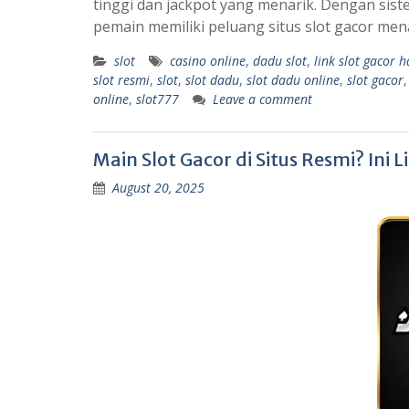
tinggi dan jackpot yang menarik. Dengan sist
pemain memiliki peluang situs slot gacor me
slot
casino online
,
dadu slot
,
link slot gacor h
slot resmi
,
slot
,
slot dadu
,
slot dadu online
,
slot gacor
online
,
slot777
Leave a comment
Main Slot Gacor di Situs Resmi? Ini 
August 20, 2025