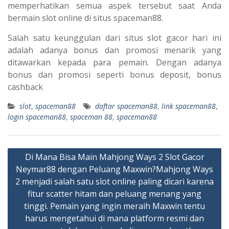
memperhatikan semua aspek tersebut saat Anda
bermain slot online di situs spaceman88.
Salah satu keunggulan dari situs slot gacor hari ini
adalah adanya bonus dan promosi menarik yang
ditawarkan kepada para pemain. Dengan adanya
bonus dan promosi seperti bonus deposit, bonus
cashback
slot
,
spaceman88
daftar spaceman88
,
link spaceman88
,
login spaceman88
,
spaceman 88
,
spaceman88
Post
Di Mana Bisa Main Mahjong Ways 2 Slot Gacor
navigation
Neymar88 dengan Peluang Maxwin?Mahjong Ways
2 menjadi salah satu slot online paling dicari karena
fitur scatter hitam dan peluang menang yang
tinggi. Pemain yang ingin meraih Maxwin tentu
harus mengetahui di mana platform resmi dan