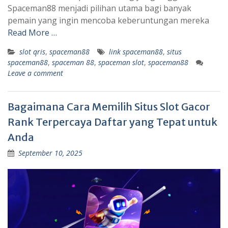
Spaceman88 menjadi pilihan utama bagi banyak
pemain yang ingin mencoba keberuntungan mereka
Read More …
slot qris
,
spaceman88
link spaceman88
,
situs
spaceman88
,
spaceman 88
,
spaceman slot
,
spaceman88
Leave a comment
Bagaimana Cara Memilih Situs Slot Gacor
Rank Terpercaya Daftar yang Tepat untuk
Anda
September 10, 2025