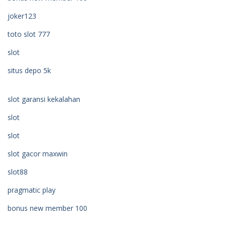
joker123
toto slot 777
slot
situs depo 5k
slot garansi kekalahan
slot
slot
slot gacor maxwin
slot88
pragmatic play
bonus new member 100