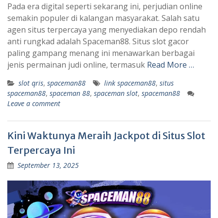
Pada era digital seperti sekarang ini, perjudian online
semakin populer di kalangan masyarakat. Salah satu
agen situs terpercaya yang menyediakan depo rendah
anti rungkad adalah Spaceman88. Situs slot gacor
paling gampang menang ini menawarkan berbagai
jenis permainan judi online, termasuk
Read More …
slot qris
,
spaceman88
link spaceman88
,
situs
spaceman88
,
spaceman 88
,
spaceman slot
,
spaceman88
Leave a comment
Kini Waktunya Meraih Jackpot di Situs Slot
Terpercaya Ini
September 13, 2025