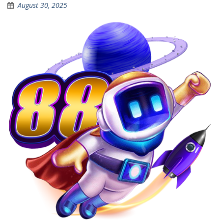
August 30, 2025