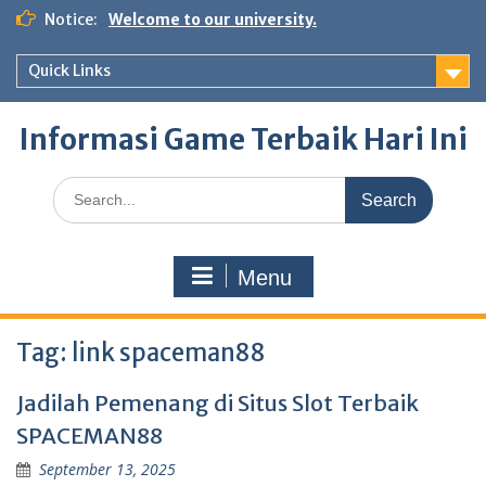
Skip
Notice:
Welcome to our university.
to
content
Quick Links
Informasi Game Terbaik Hari Ini
Search
for:
Menu
Tag:
link spaceman88
Jadilah Pemenang di Situs Slot Terbaik
SPACEMAN88
September 13, 2025