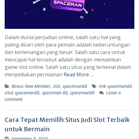
Dalam dunia perjudian online, salah satu hal yang
paling dicari oleh para pemain adalah keberuntungan
dan kemenangan yang besar. Salah satu cara untuk
mencapai hal tersebut adalah dengan memainkan
game slot online. Salah satu situs yang terkenal dalam
menyediakan permainan
Read More …
Bonus New Member
,
slot
,
spaceman88
link spaceman88
,
situs spaceman88
,
spaceman 88
,
spaceman88
Leave a
comment
Cara Tepat Memilih Situs Judi Slot Terbaik
untuk Bermain
September 8, 2025