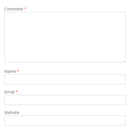
Comment
*
Name
*
Email
*
Website