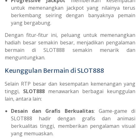
Progressive Jackpot
memberikan kesempatan
untuk memenangkan jackpot yang nilainya terus
berkembang seiring dengan banyaknya pemain
yang bergabung.
Dengan fitur-fitur ini, peluang untuk memenangkan
hadiah besar semakin besar, menjadikan pengalaman
bermain di SLOT888 semakin menarik dan
menguntungkan.
Keunggulan Bermain di SLOT888
Selain RTP besar dan kesempatan kemenangan yang
tinggi,
SLOT888
menawarkan berbagai keunggulan
lain, antara lain:
Desain dan Grafis Berkualitas
: Game-game di
SLOT888 hadir dengan grafis dan animasi
berkualitas tinggi, memberikan pengalaman visual
yang memuaskan.