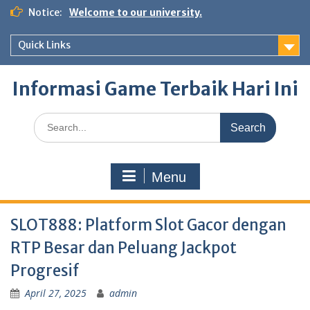
Skip
Notice:
Welcome to our university.
to
content
Quick Links
Informasi Game Terbaik Hari Ini
Search
for:
Menu
SLOT888: Platform Slot Gacor dengan
RTP Besar dan Peluang Jackpot
Progresif
April 27, 2025
admin