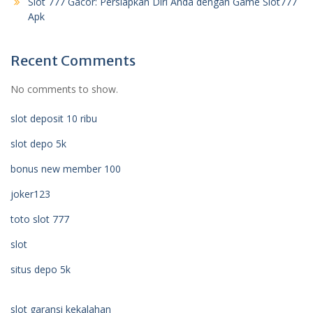
Slot 777 Gacor: Persiapkan Diri Anda dengan Game Slot777
Apk
Recent Comments
No comments to show.
slot deposit 10 ribu
slot depo 5k
bonus new member 100
joker123
toto slot 777
slot
situs depo 5k
slot garansi kekalahan