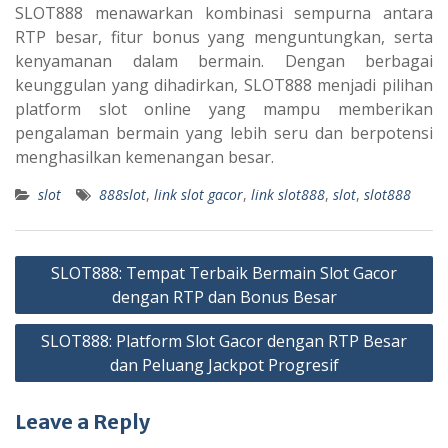
SLOT888 menawarkan kombinasi sempurna antara
RTP besar, fitur bonus yang menguntungkan, serta
kenyamanan dalam bermain. Dengan berbagai
keunggulan yang dihadirkan, SLOT888 menjadi pilihan
platform slot online yang mampu memberikan
pengalaman bermain yang lebih seru dan berpotensi
menghasilkan kemenangan besar.
slot
888slot
,
link slot gacor
,
link slot888
,
slot
,
slot888
Post
SLOT888: Tempat Terbaik Bermain Slot Gacor
navigation
dengan RTP dan Bonus Besar
SLOT888: Platform Slot Gacor dengan RTP Besar
dan Peluang Jackpot Progresif
Leave a Reply