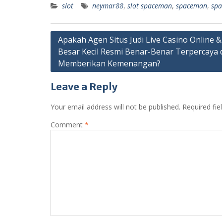
slot
neymar88
,
slot spaceman
,
spaceman
,
spa
Post
Apakah Agen Situs Judi Live Casino Online 
Besar Kecil Resmi Benar-Benar Terpercaya 
navigation
Memberikan Kemenangan?
Leave a Reply
Your email address will not be published.
Required fi
Comment
*