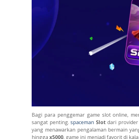
Bagi para penggemar game slot online, me
sangat penting.
spaceman
Slot
dari provide
yang menawarkan pengalaman bermain yang l
hingga
x5000
, game ini menjadi favorit di ka