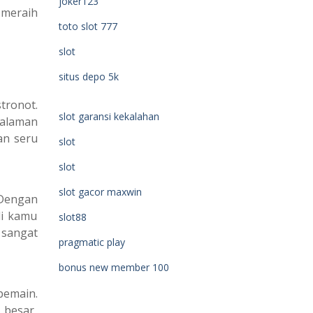
joker123
 meraih
toto slot 777
slot
situs depo 5k
tronot.
slot garansi kekalahan
galaman
an seru
slot
slot
slot gacor maxwin
 Dengan
li kamu
slot88
 sangat
pragmatic play
bonus new member 100
pemain.
 besar,