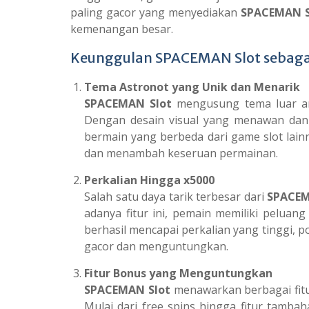
paling gacor yang menyediakan
SPACEMAN S
kemenangan besar.
Keunggulan SPACEMAN Slot sebagai
Tema Astronot yang Unik dan Menarik
SPACEMAN Slot
mengusung tema luar an
Dengan desain visual yang menawan dan
bermain yang berbeda dari game slot lai
dan menambah keseruan permainan.
Perkalian Hingga x5000
Salah satu daya tarik terbesar dari
SPACEM
adanya fitur ini, pemain memiliki pelua
berhasil mencapai perkalian yang tinggi,
gacor dan menguntungkan.
Fitur Bonus yang Menguntungkan
SPACEMAN Slot
menawarkan berbagai fit
Mulai dari free spins hingga fitur tamb