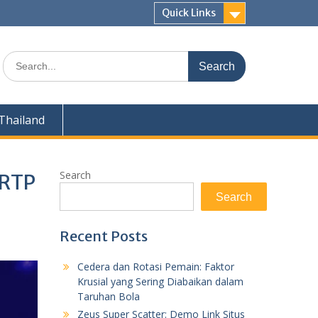
Quick Links
Search
for:
 Thailand
Search
 RTP
Search
Recent Posts
Cedera dan Rotasi Pemain: Faktor
Krusial yang Sering Diabaikan dalam
Taruhan Bola
Zeus Super Scatter: Demo Link Situs