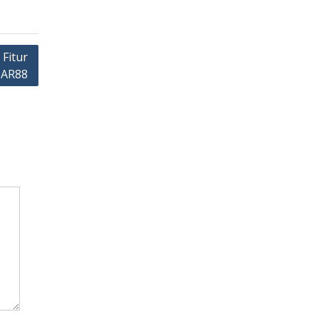
 Fitur
MAR88