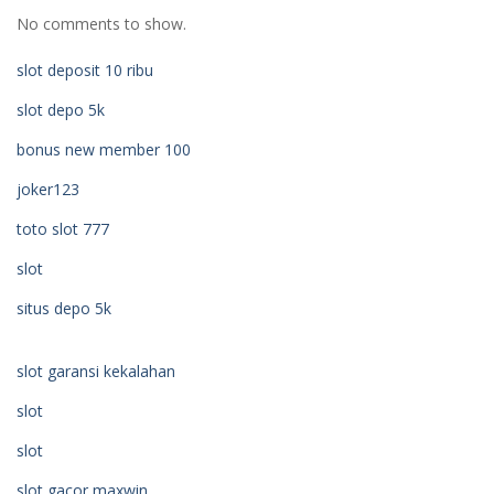
No comments to show.
slot deposit 10 ribu
slot depo 5k
bonus new member 100
joker123
toto slot 777
slot
situs depo 5k
slot garansi kekalahan
slot
slot
slot gacor maxwin