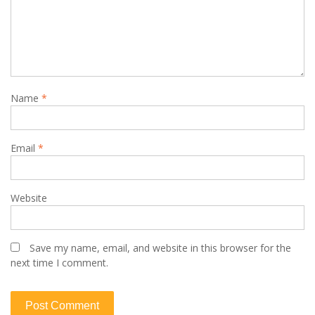
Name
*
Email
*
Website
Save my name, email, and website in this browser for the
next time I comment.