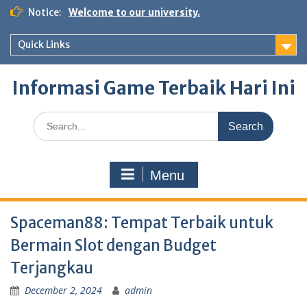
Skip
Notice:
Welcome to our university.
to
content
Quick Links
Informasi Game Terbaik Hari Ini
Search
for:
Menu
Spaceman88: Tempat Terbaik untuk
Bermain Slot dengan Budget
Terjangkau
December 2, 2024
admin