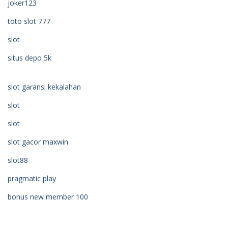
joker123
toto slot 777
slot
situs depo 5k
slot garansi kekalahan
slot
slot
slot gacor maxwin
slot88
pragmatic play
bonus new member 100