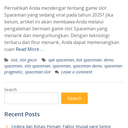
Pernahkah Anda mendengar tentang game slot
Spaceman yang sedang viral pada tahun 2025? Jika
belum, artikel ini akan membawa Anda melalui
pengalaman bermain game slot Spaceman yang
menarik dan menguntungkan. Dengan teknologi
terbaru dan fitur menarik, Anda dapat memenangkan
cuan
Read More …
slot
,
slot gacor
apk spaceman
,
bot spaceman
,
demo
spaceman
,
slot spaceman
,
spaceman
,
spaceman demo
,
spaceman
pragmatic
,
spaceman slot
Leave a comment
Search
Search
Recent Posts
Cedera dan Rotasi Pemain: Faktor Krusial yang Sering