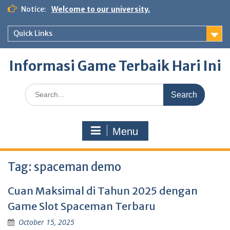
Skip
Notice:
Welcome to our university.
to
content
Quick Links
Informasi Game Terbaik Hari Ini
Search
for:
Menu
Tag:
spaceman demo
Cuan Maksimal di Tahun 2025 dengan
Game Slot Spaceman Terbaru
October 15, 2025