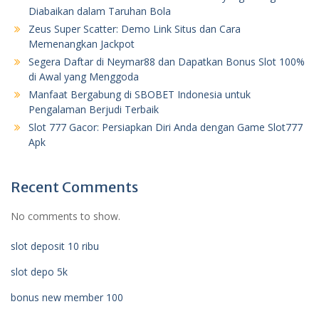
Diabaikan dalam Taruhan Bola
Zeus Super Scatter: Demo Link Situs dan Cara
Memenangkan Jackpot
Segera Daftar di Neymar88 dan Dapatkan Bonus Slot 100%
di Awal yang Menggoda
Manfaat Bergabung di SBOBET Indonesia untuk
Pengalaman Berjudi Terbaik
Slot 777 Gacor: Persiapkan Diri Anda dengan Game Slot777
Apk
Recent Comments
No comments to show.
slot deposit 10 ribu
slot depo 5k
bonus new member 100